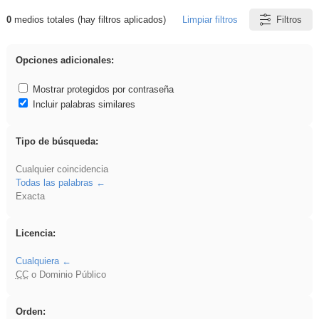
0
medios totales (hay filtros aplicados)
Limpiar filtros
Filtros
Resultados de: Benagulu
Opciones adicionales:
Mostrar protegidos por contraseña
Incluir palabras similares
Tipo de búsqueda:
Cualquier coincidencia
Todas las palabras
Exacta
Licencia:
Cualquiera
CC
o Dominio Público
Orden: