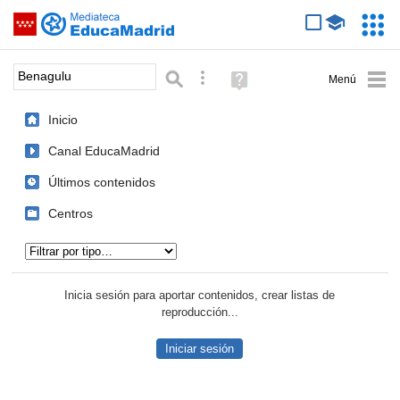
Mediateca de EducaMadrid
Saltar navegación
Servic
Educa
Palabra o frase:
Búsqueda avanzada
Ayuda
(en
ventana
Inicio
nueva)
Canal EducaMadrid
Últimos contenidos
Centros
Tipo de contenido:
Inicia sesión para aportar contenidos, crear listas de
reproducción...
Iniciar sesión