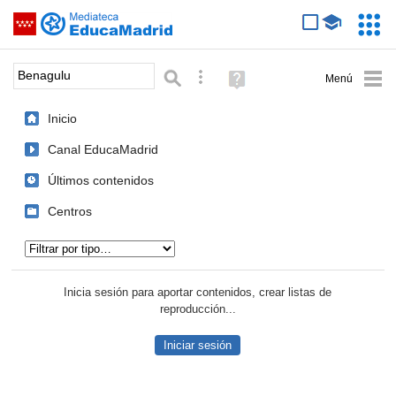
Mediateca de EducaMadrid
Saltar navegación
Servic
Educa
Palabra o frase:
Búsqueda avanzada
Ayuda
(en
ventana
Inicio
nueva)
Canal EducaMadrid
Últimos contenidos
Centros
Tipo de contenido:
Inicia sesión para aportar contenidos, crear listas de
reproducción...
Iniciar sesión