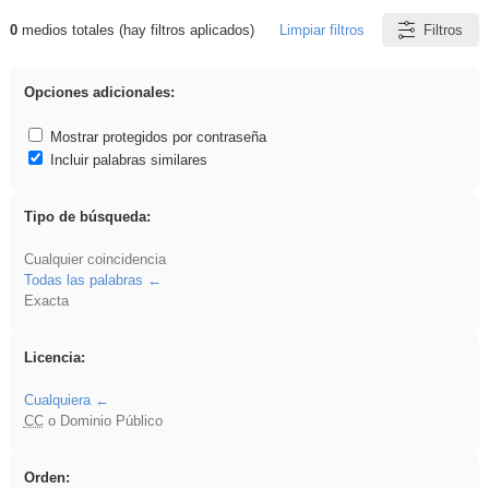
0
medios totales (hay filtros aplicados)
Limpiar filtros
Filtros
Resultados de: Benagulu
Opciones adicionales:
Mostrar protegidos por contraseña
Incluir palabras similares
Tipo de búsqueda:
Cualquier coincidencia
Todas las palabras
Exacta
Licencia:
Cualquiera
CC
o Dominio Público
Orden: