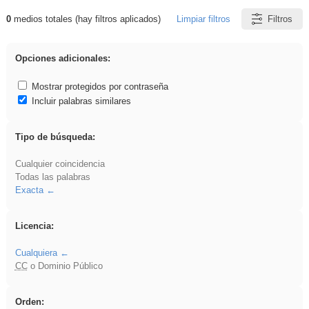
0
medios totales (hay filtros aplicados)
Limpiar filtros
Filtros
Resultados de: Benagulu
Opciones adicionales:
Mostrar protegidos por contraseña
Incluir palabras similares
Tipo de búsqueda:
Cualquier coincidencia
Todas las palabras
Exacta
Licencia:
Cualquiera
CC
o Dominio Público
Orden: