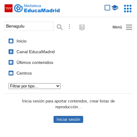
Mediateca de EducaMadrid
Saltar navegación
Servic
Educa
Palabra o frase:
Búsqueda avanzada
Ayuda
(en
ventana
Inicio
nueva)
Canal EducaMadrid
Últimos contenidos
Centros
Tipo de contenido:
Inicia sesión para aportar contenidos, crear listas de
reproducción...
Iniciar sesión