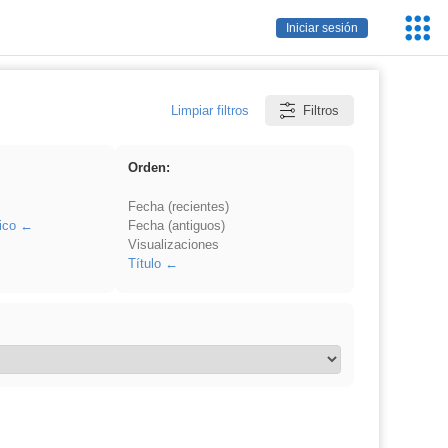
Servic
Iniciar sesión
Educa
Limpiar filtros
Filtros
Orden:
Fecha (recientes)
ico
Fecha (antiguos)
Visualizaciones
Título