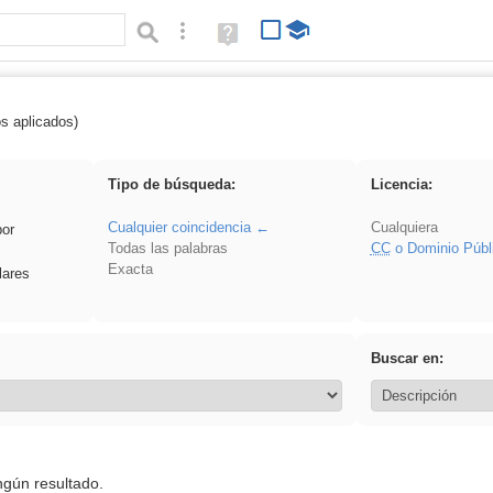
Búsqueda avanzada
Ayuda
(en
ventana
nueva)
os aplicados)
 Benagulu
Tipo de búsqueda:
Licencia:
Cualquier coincidencia
Cualquiera
por
Todas las palabras
CC
o Dominio Públ
Exacta
lares
Buscar en:
ngún resultado.