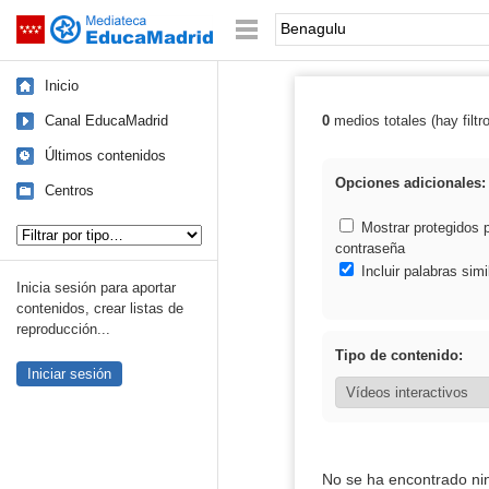
Mediateca de EducaMadrid
Saltar navegación
Palabra o frase:
Inicio
Canal EducaMadrid
0
medios totales (hay filtr
Resultados de:
Últimos contenidos
Opciones adicionales:
Centros
Tipo de contenido:
Mostrar protegidos 
contraseña
Incluir palabras simi
Inicia sesión para aportar
contenidos, crear listas de
reproducción...
Tipo de contenido:
Iniciar sesión
No se ha encontrado ni