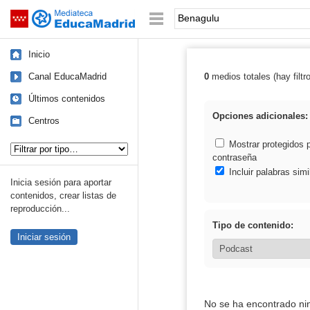
Mediateca de EducaMadrid
Saltar navegación
Palabra o frase:
Inicio
Canal EducaMadrid
0
medios totales (hay filtr
Resultados de:
Últimos contenidos
Opciones adicionales:
Centros
Tipo de contenido:
Mostrar protegidos 
contraseña
Incluir palabras simi
Inicia sesión para aportar
contenidos, crear listas de
reproducción...
Tipo de contenido:
Iniciar sesión
No se ha encontrado ni