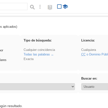
Búsqueda avanzada
Ayuda
(en
ventana
nueva)
os aplicados)
 Benagulu
Tipo de búsqueda:
Licencia:
Cualquier coincidencia
Cualquiera
por
Todas las palabras
CC
o Dominio Públ
Exacta
lares
Buscar en:
ngún resultado.