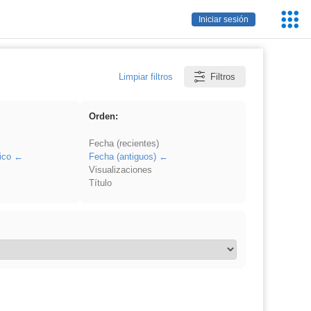
Servic
Iniciar sesión
Educa
Limpiar filtros
Filtros
Orden:
Fecha (recientes)
ico
Fecha (antiguos)
Visualizaciones
Título