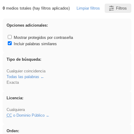
0
medios totales (hay filtros aplicados)
Limpiar filtros
Filtros
Resultados de: Benagulu
Opciones adicionales:
Mostrar protegidos por contraseña
Incluir palabras similares
Tipo de búsqueda:
Cualquier coincidencia
Todas las palabras
Exacta
Licencia:
Cualquiera
CC
o Dominio Público
Orden: