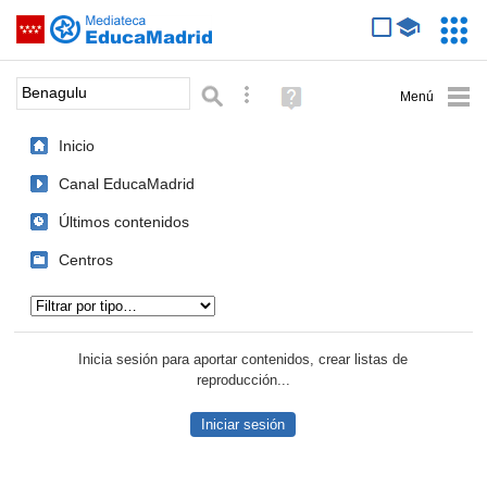
Mediateca de EducaMadrid
Saltar navegación
Servic
Educa
Palabra o frase:
Búsqueda avanzada
Ayuda
(en
ventana
Inicio
nueva)
Canal EducaMadrid
Últimos contenidos
Centros
Tipo de contenido:
Inicia sesión para aportar contenidos, crear listas de
reproducción...
Iniciar sesión