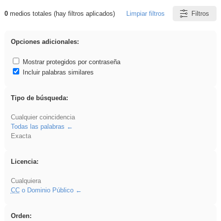
0
medios totales (hay filtros aplicados)
Limpiar filtros
Filtros
Resultados de: Benagulu
Opciones adicionales:
Mostrar protegidos por contraseña
Incluir palabras similares
Tipo de búsqueda:
Cualquier coincidencia
Todas las palabras
Exacta
Licencia:
Cualquiera
CC
o Dominio Público
Orden: