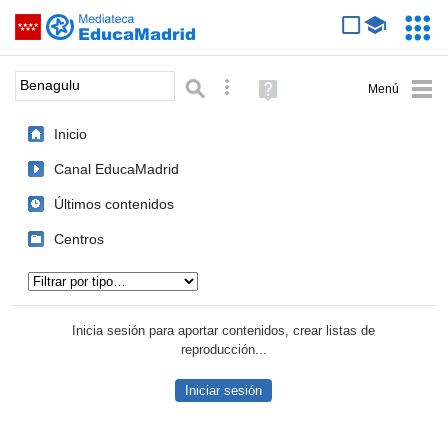
Mediateca de EducaMadrid
Saltar navegación
Servic
Educa
Palabra o frase:
Búsqueda avanzada
Ayuda
(en
ventana
Inicio
nueva)
Canal EducaMadrid
Últimos contenidos
Centros
Tipo de contenido:
Inicia sesión para aportar contenidos, crear listas de
reproducción...
Iniciar sesión