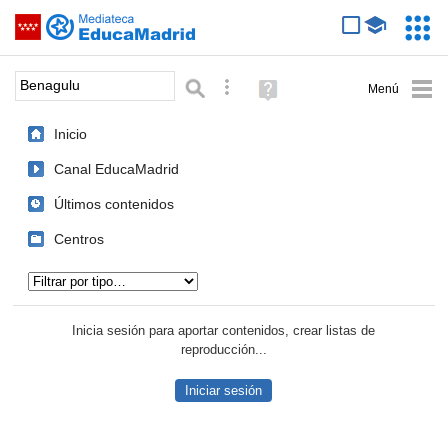
Mediateca de EducaMadrid
Saltar navegación
Servic
Educa
Palabra o frase:
Búsqueda avanzada
Ayuda
(en
ventana
Inicio
nueva)
Canal EducaMadrid
Últimos contenidos
Centros
Tipo de contenido:
Inicia sesión para aportar contenidos, crear listas de
reproducción...
Iniciar sesión