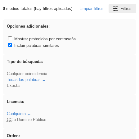
0
medios totales (hay filtros aplicados)
Limpiar filtros
Filtros
Resultados de: Benagulu
Opciones adicionales:
Mostrar protegidos por contraseña
Incluir palabras similares
Tipo de búsqueda:
Cualquier coincidencia
Todas las palabras
Exacta
Licencia:
Cualquiera
CC
o Dominio Público
Orden: