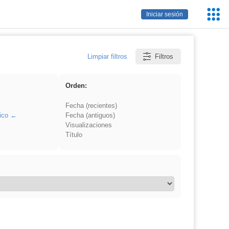
Servic
Iniciar sesión
Educa
Limpiar filtros
Filtros
Orden:
Fecha (recientes)
ico
Fecha (antiguos)
Visualizaciones
Título