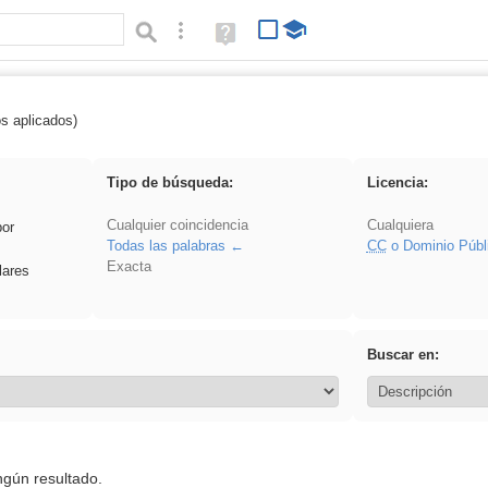
Búsqueda avanzada
Ayuda
(en
ventana
nueva)
os aplicados)
 Benagulu
Tipo de búsqueda:
Licencia:
Cualquier coincidencia
Cualquiera
por
Todas las palabras
CC
o Dominio Públ
Exacta
lares
Buscar en:
ngún resultado.