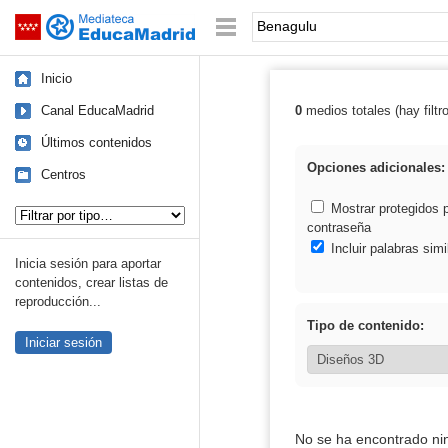
Mediateca de EducaMadrid
Saltar navegación
Palabra o frase:
Inicio
Canal EducaMadrid
0
medios totales (hay filtr
Resultados de:
Últimos contenidos
Opciones adicionales:
Centros
Tipo de contenido:
Mostrar protegidos 
contraseña
Incluir palabras simi
Inicia sesión para aportar
contenidos, crear listas de
reproducción...
Tipo de contenido:
Iniciar sesión
No se ha encontrado ni