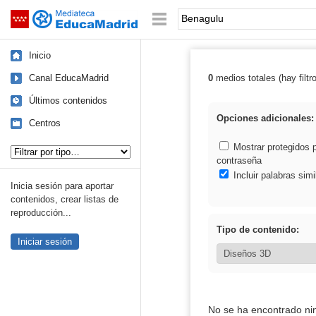
Mediateca de EducaMadrid
Saltar navegación
Palabra o frase:
Inicio
Canal EducaMadrid
0
medios totales (hay filtr
Resultados de:
Últimos contenidos
Opciones adicionales:
Centros
Tipo de contenido:
Mostrar protegidos 
contraseña
Incluir palabras simi
Inicia sesión para aportar
contenidos, crear listas de
reproducción...
Tipo de contenido:
Iniciar sesión
No se ha encontrado ni