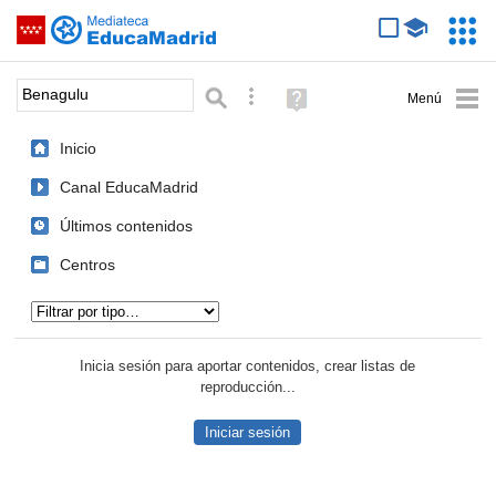
Mediateca de EducaMadrid
Saltar navegación
Servic
Educa
Palabra o frase:
Búsqueda avanzada
Ayuda
(en
ventana
Inicio
nueva)
Canal EducaMadrid
Últimos contenidos
Centros
Tipo de contenido:
Inicia sesión para aportar contenidos, crear listas de
reproducción...
Iniciar sesión