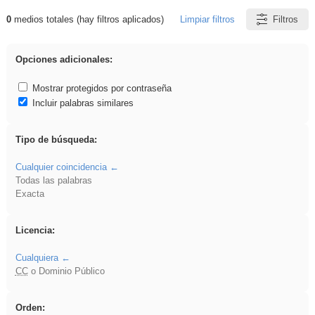
0
medios totales (hay filtros aplicados)
Limpiar filtros
Filtros
Resultados de: Benagulu
Opciones adicionales:
Mostrar protegidos por contraseña
Incluir palabras similares
Tipo de búsqueda:
Cualquier coincidencia
Todas las palabras
Exacta
Licencia:
Cualquiera
CC
o Dominio Público
Orden: