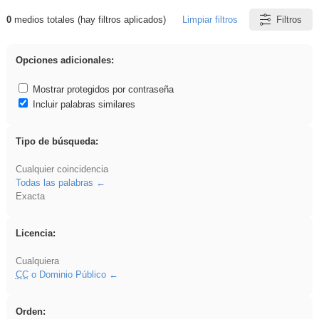
0
medios totales (hay filtros aplicados)
Limpiar filtros
Filtros
Resultados de: Benagulu
Opciones adicionales:
Mostrar protegidos por contraseña
Incluir palabras similares
Tipo de búsqueda:
Cualquier coincidencia
Todas las palabras
Exacta
Licencia:
Cualquiera
CC
o Dominio Público
Orden: