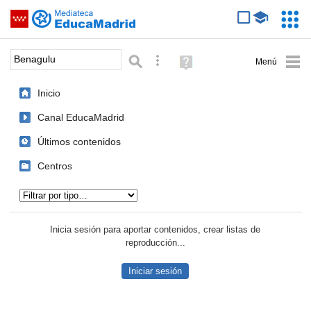
Mediateca de EducaMadrid
Saltar navegación
Servic
Educa
Palabra o frase:
Búsqueda avanzada
Ayuda
(en
ventana
Inicio
nueva)
Canal EducaMadrid
Últimos contenidos
Centros
Tipo de contenido:
Inicia sesión para aportar contenidos, crear listas de
reproducción...
Iniciar sesión