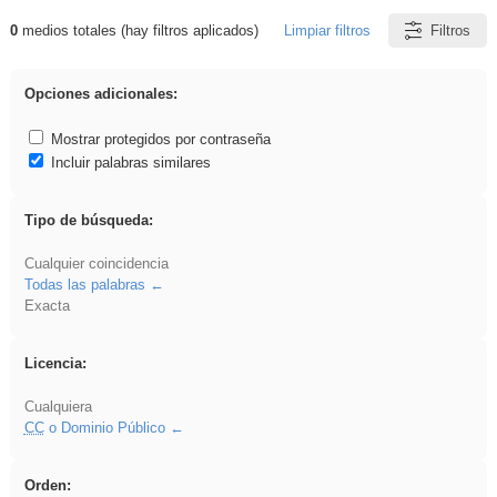
0
medios totales (hay filtros aplicados)
Limpiar filtros
Filtros
Resultados de: Binnorie
Opciones adicionales:
Mostrar protegidos por contraseña
Incluir palabras similares
Tipo de búsqueda:
Cualquier coincidencia
Todas las palabras
Exacta
Licencia:
Cualquiera
CC
o Dominio Público
Orden: