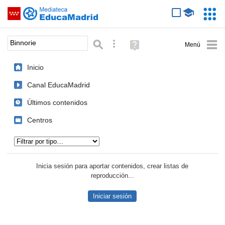
Mediateca de EducaMadrid
Saltar navegación
Servic
Educa
Palabra o frase:
Búsqueda avanzada
Ayuda
(en
ventana
Inicio
nueva)
Canal EducaMadrid
Últimos contenidos
Centros
Tipo de contenido:
Inicia sesión para aportar contenidos, crear listas de
reproducción...
Iniciar sesión