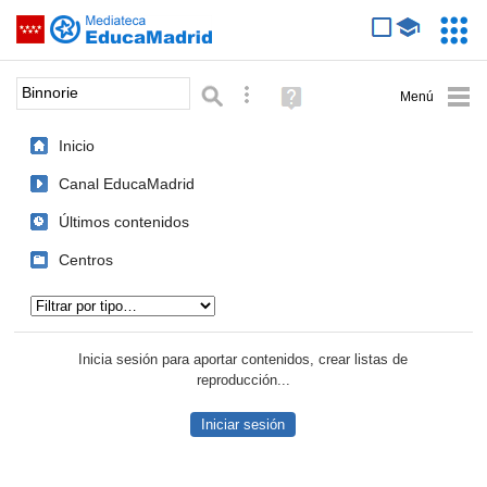
Mediateca de EducaMadrid
Saltar navegación
Servic
Educa
Palabra o frase:
Búsqueda avanzada
Ayuda
(en
ventana
Inicio
nueva)
Canal EducaMadrid
Últimos contenidos
Centros
Tipo de contenido:
Inicia sesión para aportar contenidos, crear listas de
reproducción...
Iniciar sesión