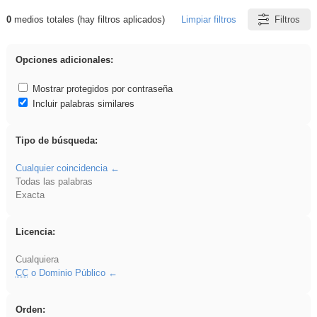
0
medios totales (hay filtros aplicados)
Limpiar filtros
Filtros
Resultados de: Binnorie
Opciones adicionales:
Mostrar protegidos por contraseña
Incluir palabras similares
Tipo de búsqueda:
Cualquier coincidencia
Todas las palabras
Exacta
Licencia:
Cualquiera
CC
o Dominio Público
Orden: