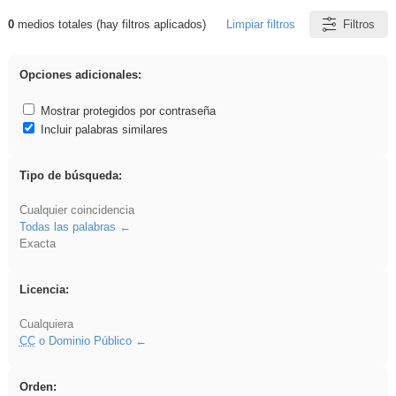
0
medios totales (hay filtros aplicados)
Limpiar filtros
Filtros
Resultados de: Binnorie
Opciones adicionales:
Mostrar protegidos por contraseña
Incluir palabras similares
Tipo de búsqueda:
Cualquier coincidencia
Todas las palabras
Exacta
Licencia:
Cualquiera
CC
o Dominio Público
Orden: