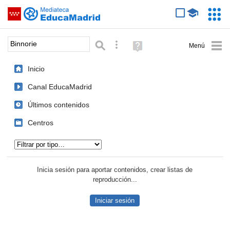
Mediateca de EducaMadrid
Saltar navegación
Servic
Educa
Palabra o frase:
Búsqueda avanzada
Ayuda
(en
ventana
Inicio
nueva)
Canal EducaMadrid
Últimos contenidos
Centros
Tipo de contenido:
Inicia sesión para aportar contenidos, crear listas de
reproducción...
Iniciar sesión