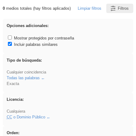
0
medios totales (hay filtros aplicados)
Limpiar filtros
Filtros
Resultados de: Binnorie
Opciones adicionales:
Mostrar protegidos por contraseña
Incluir palabras similares
Tipo de búsqueda:
Cualquier coincidencia
Todas las palabras
Exacta
Licencia:
Cualquiera
CC
o Dominio Público
Orden: