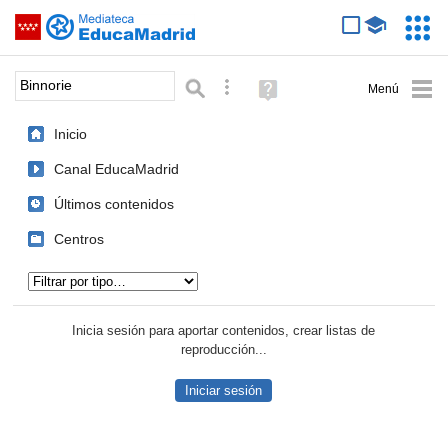
Mediateca de EducaMadrid
Saltar navegación
Servic
Educa
Palabra o frase:
Búsqueda avanzada
Ayuda
(en
ventana
Inicio
nueva)
Canal EducaMadrid
Últimos contenidos
Centros
Tipo de contenido:
Inicia sesión para aportar contenidos, crear listas de
reproducción...
Iniciar sesión