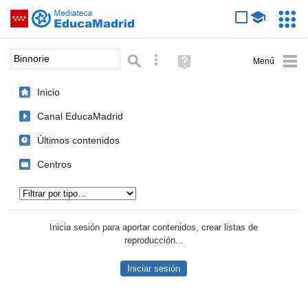
Mediateca de EducaMadrid
Saltar navegación
Servic
Educa
Palabra o frase:
Búsqueda avanzada
Ayuda
(en
ventana
Inicio
nueva)
Canal EducaMadrid
Últimos contenidos
Centros
Tipo de contenido:
Inicia sesión para aportar contenidos, crear listas de
reproducción...
Iniciar sesión