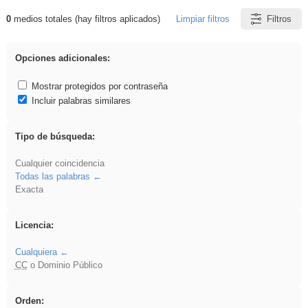
0
medios totales (hay filtros aplicados)
Limpiar filtros
Filtros
Resultados de: Binnorie
Opciones adicionales:
Mostrar protegidos por contraseña
Incluir palabras similares
Tipo de búsqueda:
Cualquier coincidencia
Todas las palabras
Exacta
Licencia:
Cualquiera
CC
o Dominio Público
Orden: