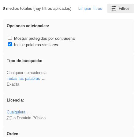
0
medios totales (hay filtros aplicados)
Limpiar filtros
Filtros
Resultados de: Binnorie
Opciones adicionales:
Mostrar protegidos por contraseña
Incluir palabras similares
Tipo de búsqueda:
Cualquier coincidencia
Todas las palabras
Exacta
Licencia:
Cualquiera
CC
o Dominio Público
Orden: