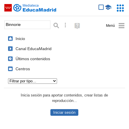
Mediateca de EducaMadrid
Saltar navegación
Servic
Educa
Palabra o frase:
Búsqueda avanzada
Ayuda
(en
ventana
Inicio
nueva)
Canal EducaMadrid
Últimos contenidos
Centros
Tipo de contenido:
Inicia sesión para aportar contenidos, crear listas de
reproducción...
Iniciar sesión