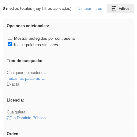
0
medios totales (hay filtros aplicados)
Limpiar filtros
Filtros
Resultados de: Binnorie
Opciones adicionales:
Mostrar protegidos por contraseña
Incluir palabras similares
Tipo de búsqueda:
Cualquier coincidencia
Todas las palabras
Exacta
Licencia:
Cualquiera
CC
o Dominio Público
Orden: