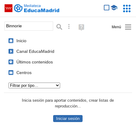
Mediateca de EducaMadrid
Saltar navegación
Servic
Educa
Palabra o frase:
Búsqueda avanzada
Ayuda
(en
ventana
Inicio
nueva)
Canal EducaMadrid
Últimos contenidos
Centros
Tipo de contenido:
Inicia sesión para aportar contenidos, crear listas de
reproducción...
Iniciar sesión