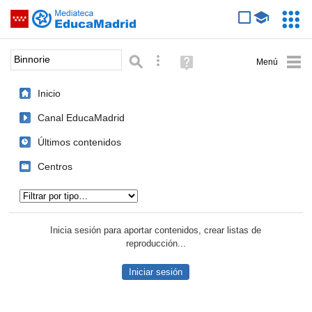
Mediateca de EducaMadrid
Saltar navegación
Servic
Educa
Palabra o frase:
Búsqueda avanzada
Ayuda
(en
ventana
Inicio
nueva)
Canal EducaMadrid
Últimos contenidos
Centros
Tipo de contenido:
Inicia sesión para aportar contenidos, crear listas de
reproducción...
Iniciar sesión