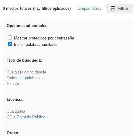
0
medios totales (hay filtros aplicados)
Limpiar filtros
Filtros
Resultados de: Binnorie
Opciones adicionales:
Mostrar protegidos por contraseña
Incluir palabras similares
Tipo de búsqueda:
Cualquier coincidencia
Todas las palabras
Exacta
Licencia:
Cualquiera
CC
o Dominio Público
Orden: