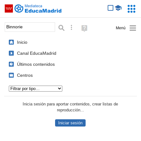
Mediateca de EducaMadrid
Saltar navegación
Servic
Educa
Palabra o frase:
Búsqueda avanzada
Ayuda
(en
ventana
Inicio
nueva)
Canal EducaMadrid
Últimos contenidos
Centros
Tipo de contenido:
Inicia sesión para aportar contenidos, crear listas de
reproducción...
Iniciar sesión