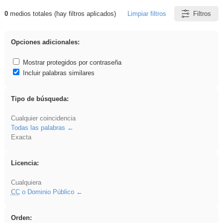
0
medios totales (hay filtros aplicados)
Limpiar filtros
Filtros
Resultados de: Binnorie
Opciones adicionales:
Mostrar protegidos por contraseña
Incluir palabras similares
Tipo de búsqueda:
Cualquier coincidencia
Todas las palabras
Exacta
Licencia:
Cualquiera
CC
o Dominio Público
Orden: