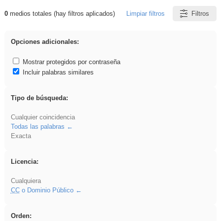
0
medios totales (hay filtros aplicados)
Limpiar filtros
Filtros
Resultados de: Binnorie
Opciones adicionales:
Mostrar protegidos por contraseña
Incluir palabras similares
Tipo de búsqueda:
Cualquier coincidencia
Todas las palabras
Exacta
Licencia:
Cualquiera
CC
o Dominio Público
Orden: