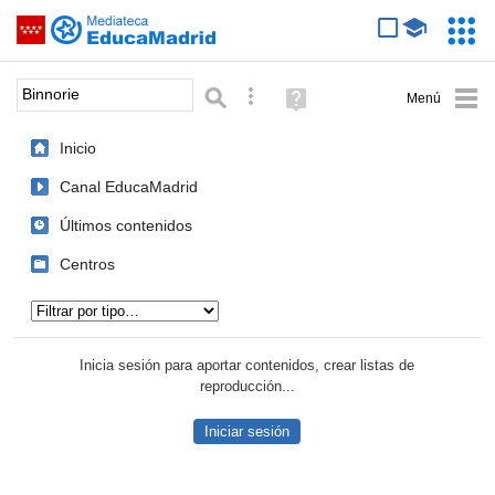
Mediateca de EducaMadrid
Saltar navegación
Servic
Educa
Palabra o frase:
Búsqueda avanzada
Ayuda
(en
ventana
Inicio
nueva)
Canal EducaMadrid
Últimos contenidos
Centros
Tipo de contenido:
Inicia sesión para aportar contenidos, crear listas de
reproducción...
Iniciar sesión