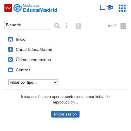
Mediateca de EducaMadrid
Saltar navegación
Servic
Educa
Palabra o frase:
Búsqueda avanzada
Ayuda
(en
ventana
Inicio
nueva)
Canal EducaMadrid
Últimos contenidos
Centros
Tipo de contenido:
Inicia sesión para aportar contenidos, crear listas de
reproducción...
Iniciar sesión