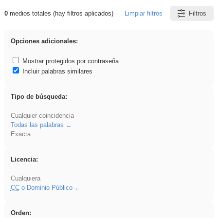
0
medios totales (hay filtros aplicados)
Limpiar filtros
Filtros
Resultados de: Binnorie
Opciones adicionales:
Mostrar protegidos por contraseña
Incluir palabras similares
Tipo de búsqueda:
Cualquier coincidencia
Todas las palabras
Exacta
Licencia:
Cualquiera
CC
o Dominio Público
Orden: