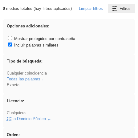
0
medios totales (hay filtros aplicados)
Limpiar filtros
Filtros
Resultados de: Binnorie
Opciones adicionales:
Mostrar protegidos por contraseña
Incluir palabras similares
Tipo de búsqueda:
Cualquier coincidencia
Todas las palabras
Exacta
Licencia:
Cualquiera
CC
o Dominio Público
Orden: