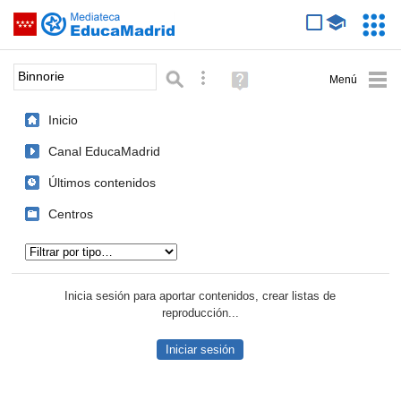
Mediateca de EducaMadrid
Saltar navegación
Servic
Educa
Palabra o frase:
Búsqueda avanzada
Ayuda
(en
ventana
Inicio
nueva)
Canal EducaMadrid
Últimos contenidos
Centros
Tipo de contenido:
Inicia sesión para aportar contenidos, crear listas de
reproducción...
Iniciar sesión