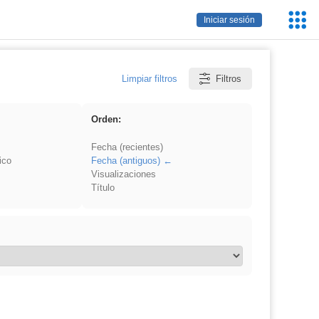
Servic
Iniciar sesión
Educa
Limpiar filtros
Filtros
Orden:
Fecha (recientes)
ico
Fecha (antiguos)
Visualizaciones
Título