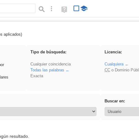
Búsqueda avanzada
Ayuda
(en
ventana
nueva)
os aplicados)
Binnorie
Tipo de búsqueda:
Licencia:
Cualquier coincidencia
Cualquiera
por
Todas las palabras
CC
o Dominio Públ
Exacta
lares
Buscar en:
ngún resultado.