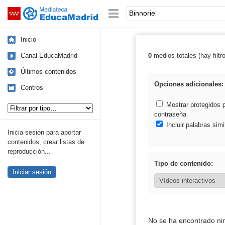
Mediateca de EducaMadrid
Saltar navegación
Palabra o frase:
Inicio
Canal EducaMadrid
0
medios totales (hay filtr
Resultados de: 
Últimos contenidos
Opciones adicionales:
Centros
Tipo de contenido:
Mostrar protegidos 
contraseña
Incluir palabras simi
Inicia sesión para aportar
contenidos, crear listas de
reproducción...
Tipo de contenido:
Iniciar sesión
No se ha encontrado ni