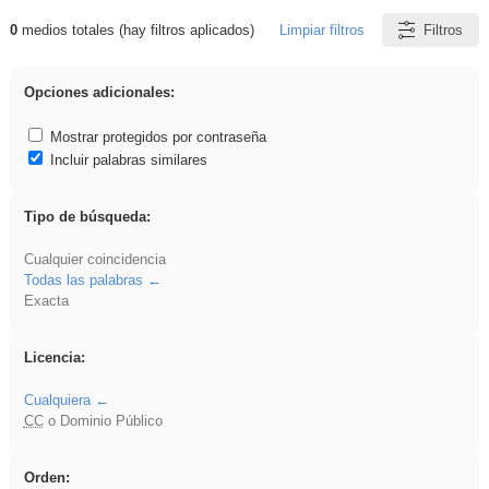
0
medios totales (hay filtros aplicados)
Limpiar filtros
Filtros
Resultados de: Binnorie
Opciones adicionales:
Mostrar protegidos por contraseña
Incluir palabras similares
Tipo de búsqueda:
Cualquier coincidencia
Todas las palabras
Exacta
Licencia:
Cualquiera
CC
o Dominio Público
Orden: