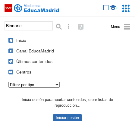
Mediateca de EducaMadrid
Saltar navegación
Servic
Educa
Palabra o frase:
Búsqueda avanzada
Ayuda
(en
ventana
Inicio
nueva)
Canal EducaMadrid
Últimos contenidos
Centros
Tipo de contenido:
Inicia sesión para aportar contenidos, crear listas de
reproducción...
Iniciar sesión