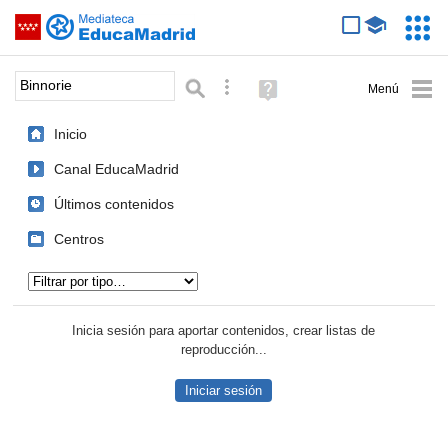
Mediateca de EducaMadrid
Saltar navegación
Servic
Educa
Palabra o frase:
Búsqueda avanzada
Ayuda
(en
ventana
Inicio
nueva)
Canal EducaMadrid
Últimos contenidos
Centros
Tipo de contenido:
Inicia sesión para aportar contenidos, crear listas de
reproducción...
Iniciar sesión