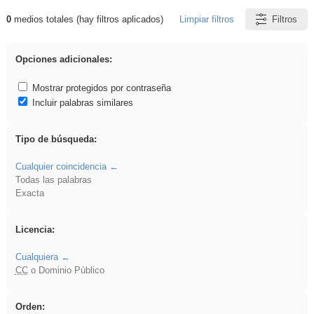
0
medios totales (hay filtros aplicados)
Limpiar filtros
Filtros
Resultados de: Binnorie
Opciones adicionales:
Mostrar protegidos por contraseña
Incluir palabras similares
Tipo de búsqueda:
Cualquier coincidencia
Todas las palabras
Exacta
Licencia:
Cualquiera
CC
o Dominio Público
Orden: