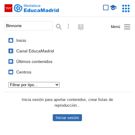
Mediateca de EducaMadrid
Saltar navegación
Servic
Educa
Palabra o frase:
Búsqueda avanzada
Ayuda
(en
ventana
Inicio
nueva)
Canal EducaMadrid
Últimos contenidos
Centros
Tipo de contenido:
Inicia sesión para aportar contenidos, crear listas de
reproducción...
Iniciar sesión