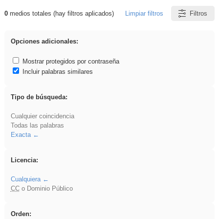
0
medios totales (hay filtros aplicados)
Limpiar filtros
Filtros
Resultados de: Binnorie
Opciones adicionales:
Mostrar protegidos por contraseña
Incluir palabras similares
Tipo de búsqueda:
Cualquier coincidencia
Todas las palabras
Exacta
Licencia:
Cualquiera
CC
o Dominio Público
Orden: