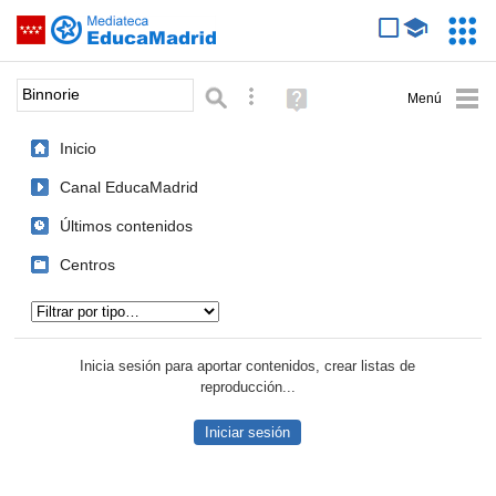
Mediateca de EducaMadrid
Saltar navegación
Servic
Educa
Palabra o frase:
Búsqueda avanzada
Ayuda
(en
ventana
Inicio
nueva)
Canal EducaMadrid
Últimos contenidos
Centros
Tipo de contenido:
Inicia sesión para aportar contenidos, crear listas de
reproducción...
Iniciar sesión