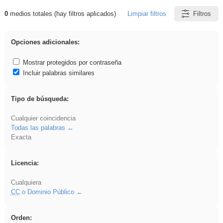
0
medios totales (hay filtros aplicados)
Limpiar filtros
Filtros
Resultados de: Binnorie
Opciones adicionales:
Mostrar protegidos por contraseña
Incluir palabras similares
Tipo de búsqueda:
Cualquier coincidencia
Todas las palabras
Exacta
Licencia:
Cualquiera
CC
o Dominio Público
Orden: