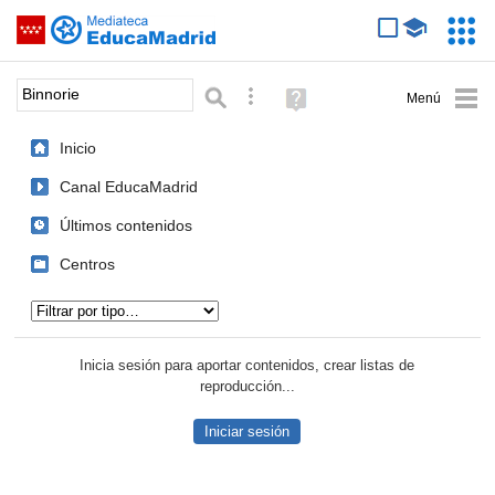
Mediateca de EducaMadrid
Saltar navegación
Servic
Educa
Palabra o frase:
Búsqueda avanzada
Ayuda
(en
ventana
Inicio
nueva)
Canal EducaMadrid
Últimos contenidos
Centros
Tipo de contenido:
Inicia sesión para aportar contenidos, crear listas de
reproducción...
Iniciar sesión