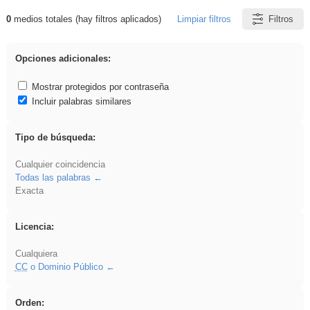
0
medios totales (hay filtros aplicados)
Limpiar filtros
Filtros
Resultados de: Binnorie
Opciones adicionales:
Mostrar protegidos por contraseña
Incluir palabras similares
Tipo de búsqueda:
Cualquier coincidencia
Todas las palabras
Exacta
Licencia:
Cualquiera
CC
o Dominio Público
Orden: