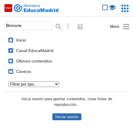
Mediateca de EducaMadrid
Saltar navegación
Servic
Educa
Palabra o frase:
Búsqueda avanzada
Ayuda
(en
ventana
Inicio
nueva)
Canal EducaMadrid
Últimos contenidos
Centros
Tipo de contenido:
Inicia sesión para aportar contenidos, crear listas de
reproducción...
Iniciar sesión