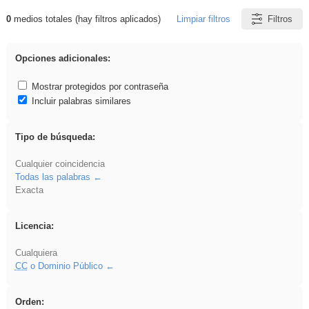
0
medios totales (hay filtros aplicados)
Limpiar filtros
Filtros
Resultados de: Binnorie
Opciones adicionales:
Mostrar protegidos por contraseña
Incluir palabras similares
Tipo de búsqueda:
Cualquier coincidencia
Todas las palabras
Exacta
Licencia:
Cualquiera
CC
o Dominio Público
Orden: