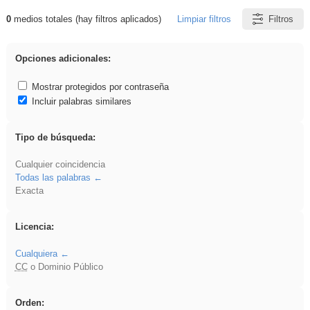
0
medios totales (hay filtros aplicados)
Limpiar filtros
Filtros
Resultados de: Binnorie
Opciones adicionales:
Mostrar protegidos por contraseña
Incluir palabras similares
Tipo de búsqueda:
Cualquier coincidencia
Todas las palabras
Exacta
Licencia:
Cualquiera
CC
o Dominio Público
Orden: