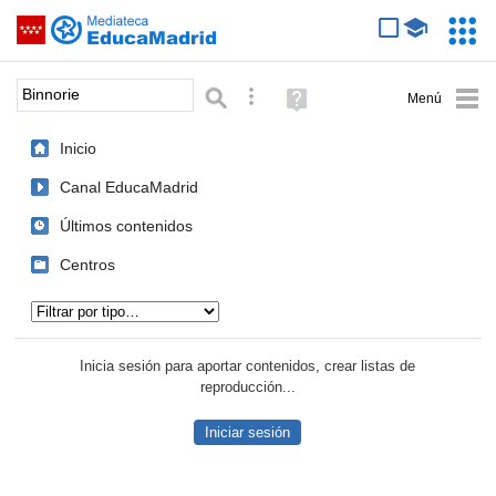
Mediateca de EducaMadrid
Saltar navegación
Servic
Educa
Palabra o frase:
Búsqueda avanzada
Ayuda
(en
ventana
Inicio
nueva)
Canal EducaMadrid
Últimos contenidos
Centros
Tipo de contenido:
Inicia sesión para aportar contenidos, crear listas de
reproducción...
Iniciar sesión