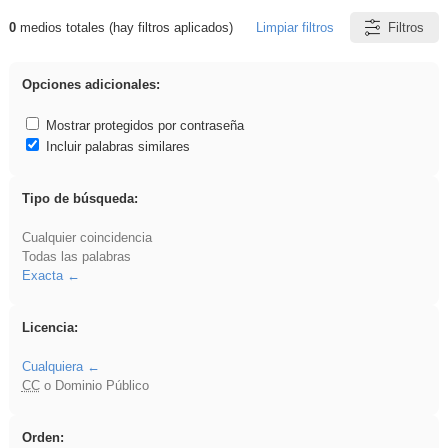
0
medios totales (hay filtros aplicados)
Limpiar filtros
Filtros
Resultados de: Binnorie
Opciones adicionales:
Mostrar protegidos por contraseña
Incluir palabras similares
Tipo de búsqueda:
Cualquier coincidencia
Todas las palabras
Exacta
Licencia:
Cualquiera
CC
o Dominio Público
Orden: