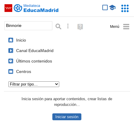
Mediateca de EducaMadrid
Saltar navegación
Servic
Educa
Palabra o frase:
Búsqueda avanzada
Ayuda
(en
ventana
Inicio
nueva)
Canal EducaMadrid
Últimos contenidos
Centros
Tipo de contenido:
Inicia sesión para aportar contenidos, crear listas de
reproducción...
Iniciar sesión