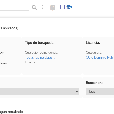
Búsqueda avanzada
Ayuda
(en
ventana
nueva)
os aplicados)
Binnorie
Tipo de búsqueda:
Licencia:
Cualquier coincidencia
Cualquiera
por
Todas las palabras
CC
o Dominio Públ
Exacta
lares
Buscar en:
ngún resultado.