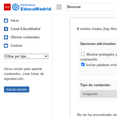
Mediateca de EducaMadrid
Saltar navegación
Palabra o frase:
Inicio
Canal EducaMadrid
0
medios totales (hay filtr
Resultados de: 
Últimos contenidos
Opciones adicionales:
Centros
Tipo de contenido:
Mostrar protegidos 
contraseña
Incluir palabras simi
Inicia sesión para aportar
contenidos, crear listas de
reproducción...
Tipo de contenido:
Iniciar sesión
No se ha encontrado ni