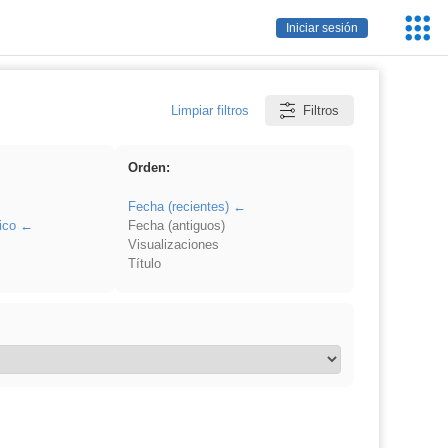
Servic
Iniciar sesión
Educa
Limpiar filtros
Filtros
Orden:
Fecha (recientes)
ico
Fecha (antiguos)
Visualizaciones
Título