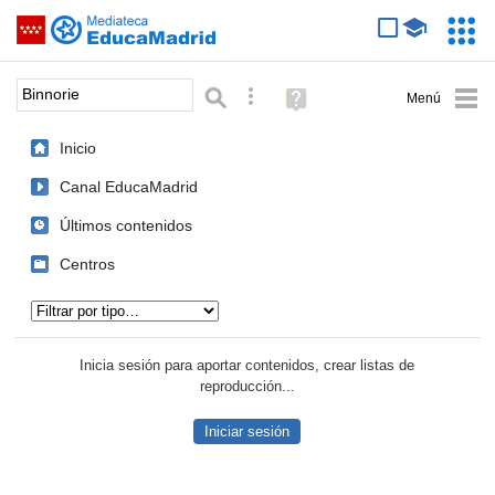
Mediateca de EducaMadrid
Saltar navegación
Servic
Educa
Palabra o frase:
Búsqueda avanzada
Ayuda
(en
ventana
Inicio
nueva)
Canal EducaMadrid
Últimos contenidos
Centros
Tipo de contenido:
Inicia sesión para aportar contenidos, crear listas de
reproducción...
Iniciar sesión