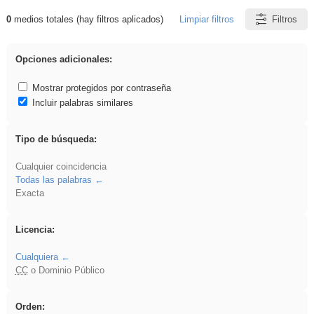
0
medios totales (hay filtros aplicados)
Limpiar filtros
Filtros
Resultados de: Binnorie
Opciones adicionales:
Mostrar protegidos por contraseña
Incluir palabras similares
Tipo de búsqueda:
Cualquier coincidencia
Todas las palabras
Exacta
Licencia:
Cualquiera
CC
o Dominio Público
Orden: