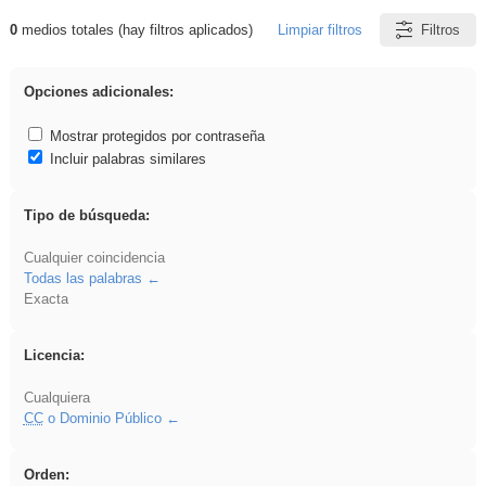
0
medios totales (hay filtros aplicados)
Limpiar filtros
Filtros
Resultados de: Binnorie
Opciones adicionales:
Mostrar protegidos por contraseña
Incluir palabras similares
Tipo de búsqueda:
Cualquier coincidencia
Todas las palabras
Exacta
Licencia:
Cualquiera
CC
o Dominio Público
Orden: