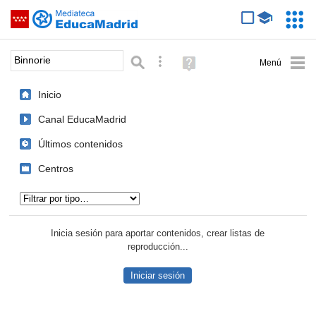
Mediateca de EducaMadrid
Saltar navegación
Servic
Educa
Palabra o frase:
Búsqueda avanzada
Ayuda
(en
ventana
Inicio
nueva)
Canal EducaMadrid
Últimos contenidos
Centros
Tipo de contenido:
Inicia sesión para aportar contenidos, crear listas de
reproducción...
Iniciar sesión