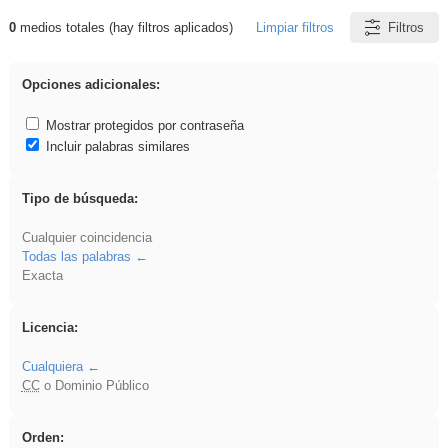
0
medios totales (hay filtros aplicados)
Limpiar filtros
Filtros
Resultados de: Binnorie
Opciones adicionales:
Mostrar protegidos por contraseña
Incluir palabras similares
Tipo de búsqueda:
Cualquier coincidencia
Todas las palabras
Exacta
Licencia:
Cualquiera
CC
o Dominio Público
Orden: