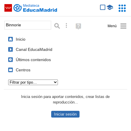
Mediateca de EducaMadrid
Saltar navegación
Servic
Educa
Palabra o frase:
Búsqueda avanzada
Ayuda
(en
ventana
Inicio
nueva)
Canal EducaMadrid
Últimos contenidos
Centros
Tipo de contenido:
Inicia sesión para aportar contenidos, crear listas de
reproducción...
Iniciar sesión