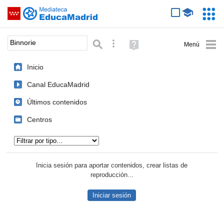
Mediateca de EducaMadrid
Saltar navegación
Servic
Educa
Palabra o frase:
Búsqueda avanzada
Ayuda
(en
ventana
Inicio
nueva)
Canal EducaMadrid
Últimos contenidos
Centros
Tipo de contenido:
Inicia sesión para aportar contenidos, crear listas de
reproducción...
Iniciar sesión