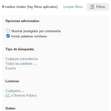
0
medios totales (hay filtros aplicados)
Limpiar filtros
Filtros
Resultados de: Binnorie
Opciones adicionales:
Mostrar protegidos por contraseña
Incluir palabras similares
Tipo de búsqueda:
Cualquier coincidencia
Todas las palabras
Exacta
Licencia:
Cualquiera
CC
o Dominio Público
Orden: