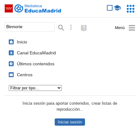
Mediateca de EducaMadrid
Saltar navegación
Servic
Educa
Palabra o frase:
Búsqueda avanzada
Ayuda
(en
ventana
Inicio
nueva)
Canal EducaMadrid
Últimos contenidos
Centros
Tipo de contenido:
Inicia sesión para aportar contenidos, crear listas de
reproducción...
Iniciar sesión