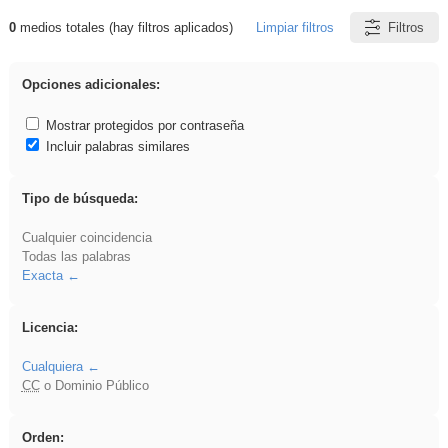
0
medios totales (hay filtros aplicados)
Limpiar filtros
Filtros
Resultados de: Binnorie
Opciones adicionales:
Mostrar protegidos por contraseña
Incluir palabras similares
Tipo de búsqueda:
Cualquier coincidencia
Todas las palabras
Exacta
Licencia:
Cualquiera
CC
o Dominio Público
Orden: