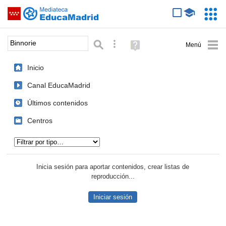
Mediateca de EducaMadrid
Saltar navegación
Servic
Educa
Palabra o frase:
Búsqueda avanzada
Ayuda
(en
ventana
Inicio
nueva)
Canal EducaMadrid
Últimos contenidos
Centros
Tipo de contenido:
Inicia sesión para aportar contenidos, crear listas de
reproducción...
Iniciar sesión