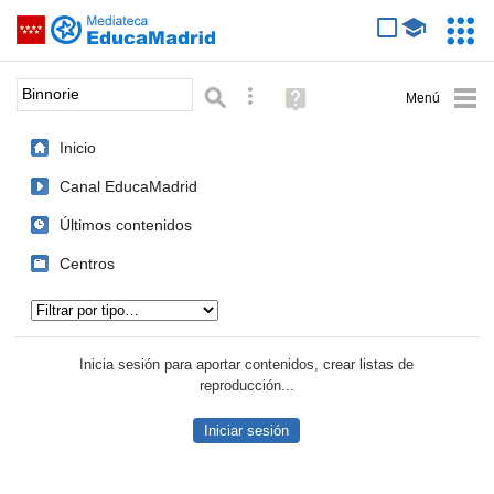
Mediateca de EducaMadrid
Saltar navegación
Servic
Educa
Palabra o frase:
Búsqueda avanzada
Ayuda
(en
ventana
Inicio
nueva)
Canal EducaMadrid
Últimos contenidos
Centros
Tipo de contenido:
Inicia sesión para aportar contenidos, crear listas de
reproducción...
Iniciar sesión