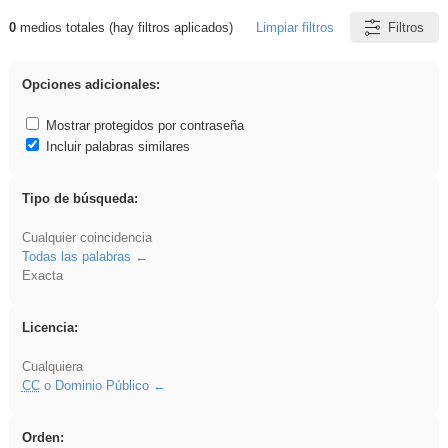
0
medios totales (hay filtros aplicados)
Limpiar filtros
Filtros
Resultados de: Binnorie
Opciones adicionales:
Mostrar protegidos por contraseña
Incluir palabras similares
Tipo de búsqueda:
Cualquier coincidencia
Todas las palabras
Exacta
Licencia:
Cualquiera
CC
o Dominio Público
Orden: