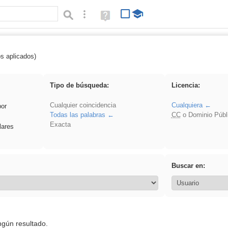
Búsqueda avanzada
Ayuda
(en
ventana
nueva)
os aplicados)
Binnorie
Tipo de búsqueda:
Licencia:
Cualquier coincidencia
Cualquiera
por
Todas las palabras
CC
o Dominio Públ
Exacta
lares
Buscar en:
ngún resultado.