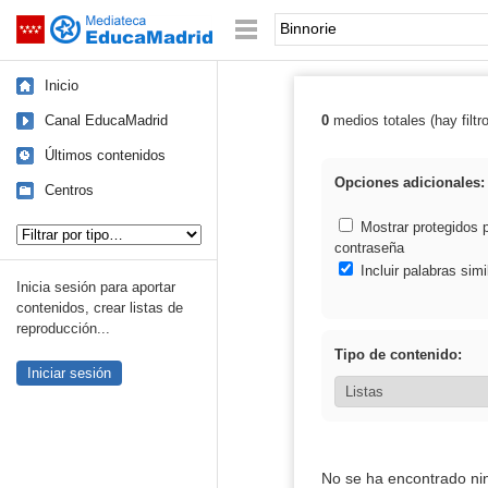
Mediateca de EducaMadrid
Saltar navegación
Palabra o frase:
Inicio
Canal EducaMadrid
0
medios totales (hay filtr
Resultados de: 
Últimos contenidos
Opciones adicionales:
Centros
Tipo de contenido:
Mostrar protegidos 
contraseña
Incluir palabras simi
Inicia sesión para aportar
contenidos, crear listas de
reproducción...
Tipo de contenido:
Iniciar sesión
No se ha encontrado ni