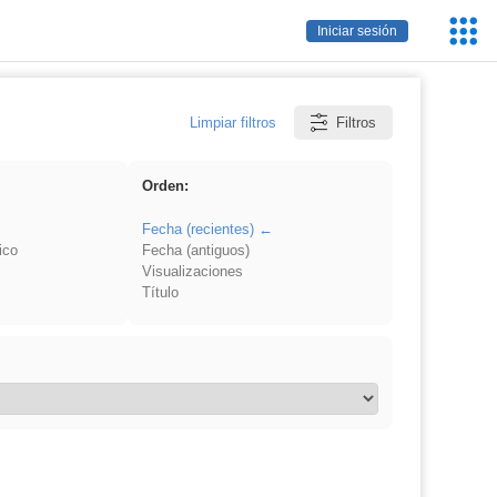
Servic
Iniciar sesión
Educa
Limpiar filtros
Filtros
Orden:
Fecha (recientes)
ico
Fecha (antiguos)
Visualizaciones
Título