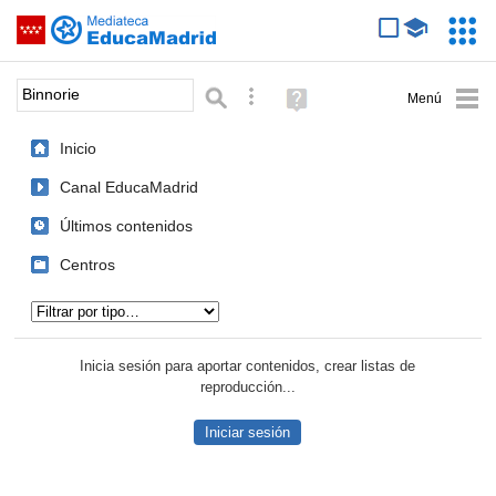
Mediateca de EducaMadrid
Saltar navegación
Servic
Educa
Palabra o frase:
Búsqueda avanzada
Ayuda
(en
ventana
Inicio
nueva)
Canal EducaMadrid
Últimos contenidos
Centros
Tipo de contenido:
Inicia sesión para aportar contenidos, crear listas de
reproducción...
Iniciar sesión