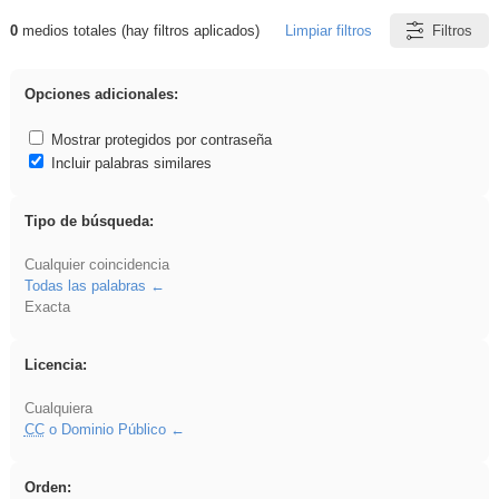
0
medios totales (hay filtros aplicados)
Limpiar filtros
Filtros
Resultados de: Binnorie
Opciones adicionales:
Mostrar protegidos por contraseña
Incluir palabras similares
Tipo de búsqueda:
Cualquier coincidencia
Todas las palabras
Exacta
Licencia:
Cualquiera
CC
o Dominio Público
Orden: