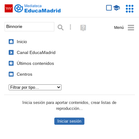
Mediateca de EducaMadrid
Saltar navegación
Servic
Educa
Palabra o frase:
Búsqueda avanzada
Ayuda
(en
ventana
Inicio
nueva)
Canal EducaMadrid
Últimos contenidos
Centros
Tipo de contenido:
Inicia sesión para aportar contenidos, crear listas de
reproducción...
Iniciar sesión