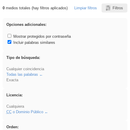
0
medios totales (hay filtros aplicados)
Limpiar filtros
Filtros
Resultados de: Binnorie
Opciones adicionales:
Mostrar protegidos por contraseña
Incluir palabras similares
Tipo de búsqueda:
Cualquier coincidencia
Todas las palabras
Exacta
Licencia:
Cualquiera
CC
o Dominio Público
Orden: