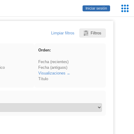
Servic
Iniciar sesión
Educa
Limpiar filtros
Filtros
Orden:
Fecha (recientes)
ico
Fecha (antiguos)
Visualizaciones
Título