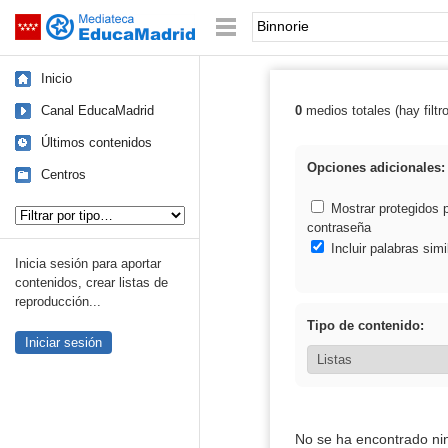
Mediateca de EducaMadrid
Saltar navegación
Palabra o frase:
Inicio
Canal EducaMadrid
0
medios totales (hay filtr
Resultados de: 
Últimos contenidos
Opciones adicionales:
Centros
Tipo de contenido:
Mostrar protegidos 
contraseña
Incluir palabras simi
Inicia sesión para aportar
contenidos, crear listas de
reproducción...
Tipo de contenido:
Iniciar sesión
No se ha encontrado ni