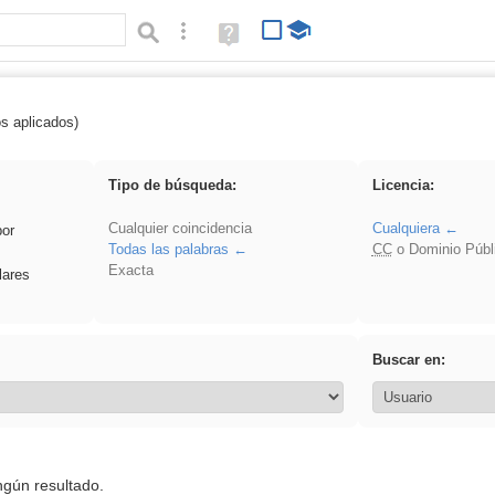
Búsqueda avanzada
Ayuda
(en
ventana
nueva)
os aplicados)
Binnorie
Tipo de búsqueda:
Licencia:
Cualquier coincidencia
Cualquiera
por
Todas las palabras
CC
o Dominio Públ
Exacta
lares
Buscar en:
ngún resultado.