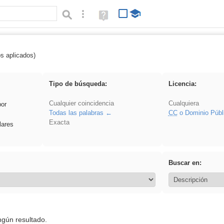
Búsqueda avanzada
Ayuda
(en
ventana
nueva)
os aplicados)
Binnorie
Tipo de búsqueda:
Licencia:
Cualquier coincidencia
Cualquiera
por
Todas las palabras
CC
o Dominio Públ
Exacta
lares
Buscar en:
ngún resultado.