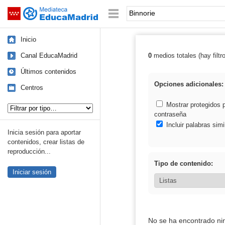
Mediateca de EducaMadrid
Saltar navegación
Palabra o frase:
Inicio
Canal EducaMadrid
0
medios totales (hay filtr
Resultados de: 
Últimos contenidos
Opciones adicionales:
Centros
Tipo de contenido:
Mostrar protegidos 
contraseña
Incluir palabras simi
Inicia sesión para aportar
contenidos, crear listas de
reproducción...
Tipo de contenido:
Iniciar sesión
No se ha encontrado ni