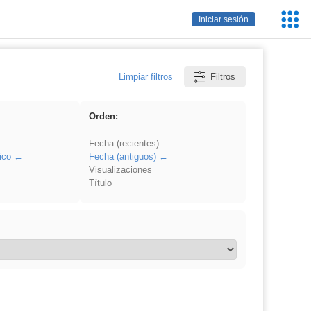
Servic
Iniciar sesión
Educa
Limpiar filtros
Filtros
Orden:
Fecha (recientes)
ico
Fecha (antiguos)
Visualizaciones
Título