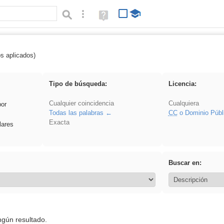
Búsqueda avanzada
Ayuda
(en
ventana
nueva)
os aplicados)
Binnorie
Tipo de búsqueda:
Licencia:
Cualquier coincidencia
Cualquiera
por
Todas las palabras
CC
o Dominio Públ
Exacta
lares
Buscar en:
ngún resultado.