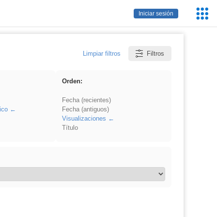
Servic
Iniciar sesión
Educa
Limpiar filtros
Filtros
Orden:
Fecha (recientes)
ico
Fecha (antiguos)
Visualizaciones
Título