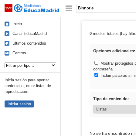
Mediateca de EducaMadrid
Saltar navegación
Palabra o frase:
Inicio
Canal EducaMadrid
0
medios totales (hay filtr
Resultados de: 
Últimos contenidos
Opciones adicionales:
Centros
Tipo de contenido:
Mostrar protegidos 
contraseña
Incluir palabras simi
Inicia sesión para aportar
contenidos, crear listas de
reproducción...
Tipo de contenido:
Iniciar sesión
No se ha encontrado ni