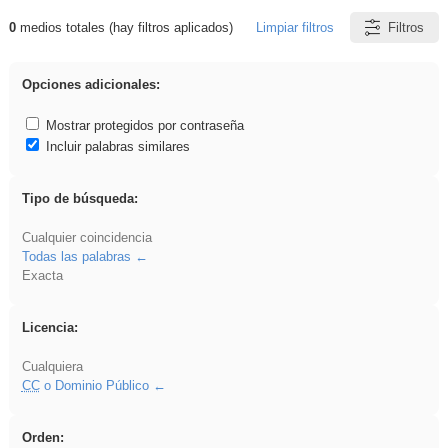
0
medios totales (hay filtros aplicados)
Limpiar filtros
Filtros
Resultados de: Binnorie
Opciones adicionales:
Mostrar protegidos por contraseña
Incluir palabras similares
Tipo de búsqueda:
Cualquier coincidencia
Todas las palabras
Exacta
Licencia:
Cualquiera
CC
o Dominio Público
Orden: