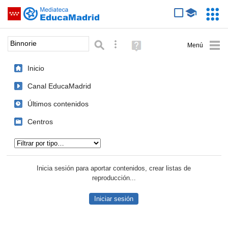
Mediateca de EducaMadrid
Saltar navegación
Servic
Educa
Palabra o frase:
Búsqueda avanzada
Ayuda
(en
ventana
Inicio
nueva)
Canal EducaMadrid
Últimos contenidos
Centros
Tipo de contenido:
Inicia sesión para aportar contenidos, crear listas de
reproducción...
Iniciar sesión