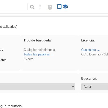
Búsqueda avanzada
Ayuda
(en
ventana
nueva)
os aplicados)
Binnorie
Tipo de búsqueda:
Licencia:
Cualquier coincidencia
Cualquiera
por
Todas las palabras
CC
o Dominio Públ
Exacta
lares
Buscar en:
ngún resultado.