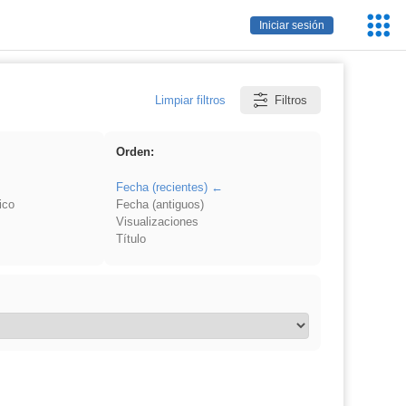
Servic
Iniciar sesión
Educa
Limpiar filtros
Filtros
Orden:
Fecha (recientes)
ico
Fecha (antiguos)
Visualizaciones
Título