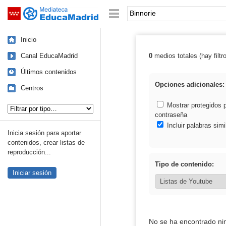
Mediateca de EducaMadrid
Saltar navegación
Palabra o frase:
Inicio
Canal EducaMadrid
0
medios totales (hay filtr
Resultados de: 
Últimos contenidos
Opciones adicionales:
Centros
Tipo de contenido:
Mostrar protegidos 
contraseña
Incluir palabras simi
Inicia sesión para aportar
contenidos, crear listas de
reproducción...
Tipo de contenido:
Iniciar sesión
No se ha encontrado ni