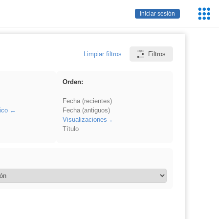
Servic
Iniciar sesión
Educa
Limpiar filtros
Filtros
Orden:
Fecha (recientes)
ico
Fecha (antiguos)
Visualizaciones
Título