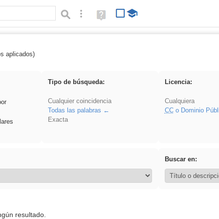
Búsqueda avanzada
Ayuda
(en
ventana
nueva)
os aplicados)
Binnorie
Tipo de búsqueda:
Licencia:
Cualquier coincidencia
Cualquiera
por
Todas las palabras
CC
o Dominio Públ
Exacta
lares
Buscar en:
ngún resultado.