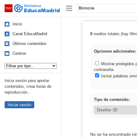
Mediateca de EducaMadrid
Saltar navegación
Palabra o frase:
Inicio
Canal EducaMadrid
0
medios totales (hay filtr
Resultados de: 
Últimos contenidos
Opciones adicionales:
Centros
Tipo de contenido:
Mostrar protegidos 
contraseña
Incluir palabras simi
Inicia sesión para aportar
contenidos, crear listas de
reproducción...
Tipo de contenido:
Iniciar sesión
No se ha encontrado ni